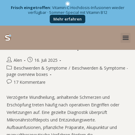
Frisch eingetroffen:
Vitamin-C-Hochdosis-Infusionen wieder
verfügbar · Sommer-Special mit Vitamin B12
Zum
Mehr erfahren
Inhalt
springen
Nach Unfall oder Operation
Alen
16. Juli 2025
Beschwerden & Symptome
/
Beschwerden & Symptome -
page overview boxes
17 Kommentare
Verzögerte Wundheilung, anhaltende Schmerzen und
Erschöpfung treten häufig nach operativen Eingriffen oder
Verletzungen auf. Eine gezielte Diagnostik überprüft
Mikronährstoffdepots und Entzündungswerte.
Aufbauinfusionen, pflanzliche Präparate, Akupunktur und
manualtherapeutische Verfahren fördern die...