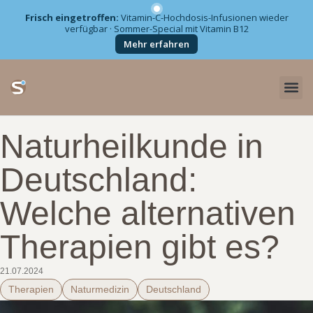
Frisch eingetroffen:
Vitamin-C-Hochdosis-Infusionen wieder
verfügbar · Sommer-Special mit Vitamin B12
Zum
Mehr erfahren
Inhalt
springen
Naturheilkunde in
Deutschland:
Welche alternativen
Therapien gibt es?
21.07.2024
Therapien
Naturmedizin
Deutschland