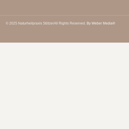
© 2025 Naturheilpraxis Stötzer
All Rights Reserved.
By Weber Media®