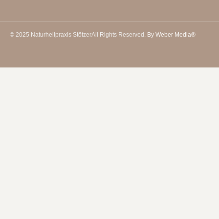
© 2025 Naturheilpraxis Stötzer
All Rights Reserved.
By Weber Media®