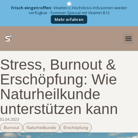
Frisch eingetroffen:
Vitamin-C-Hochdosis-Infusionen wieder
verfügbar · Sommer-Special mit Vitamin B12
Zum
Mehr erfahren
Inhalt
springen
Stress, Burnout &
Erschöpfung: Wie
Naturheilkunde
unterstützen kann
01.04.2023
Burnout
Naturheilkunde
Erschöpfung