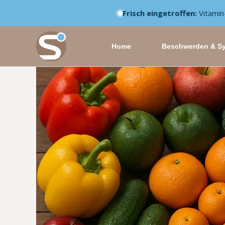
Frisch eingetroffen:
Vitamin
Zum
Inhalt
springen
Home
Beschwerden & S