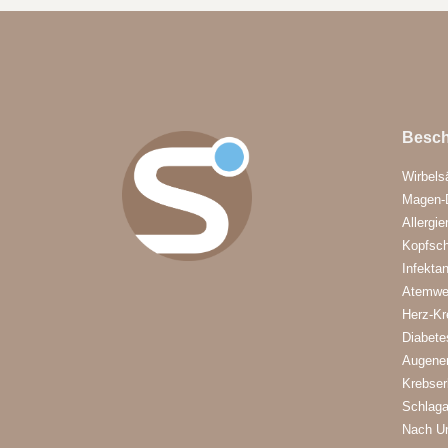
Besc
Wirbels
Magen-
Allergie
Kopfsc
Infekta
Atemwe
Herz-Kr
Diabete
Augene
Krebse
Schlaga
Nach Un