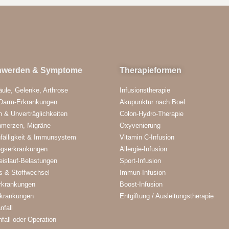
hwerden & Symptome
Therapieformen
äule, Gelenke, Arthrose
Infusionstherapie
Darm-Erkrankungen
Akupunktur nach Boel
n & Unverträglichkeiten
Colon-Hydro-Therapie
hmerzen, Migräne
Oxyvenierung
nfälligkeit & Immunsystem
Vitamin C-Infusion
gserkrankungen
Allergie-Infusion
eislauf-Belastungen
Sport-Infusion
s & Stoffwechsel
Immun-Infusion
rkrankungen
Boost-Infusion
rkrankungen
Entgiftung / Ausleitungstherapie
nfall
fall oder Operation